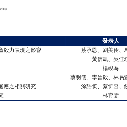
發表人
童毅力表現之影響
蔡承恩、劉美伶、
黃信凱、吳佳
楊竣為
蔡明儒、李晉毅、林易
適應之相關研究
涂語筑、蔡忻容、
究
林育雯