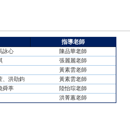
指導老師
馬詠心
陳品華老師
琪
張麗麗老師
黃素雲老師
萱、洪劭鈞
黃素雲老師
饒舜葶
陸怡琮老師
洪菁蕙老師