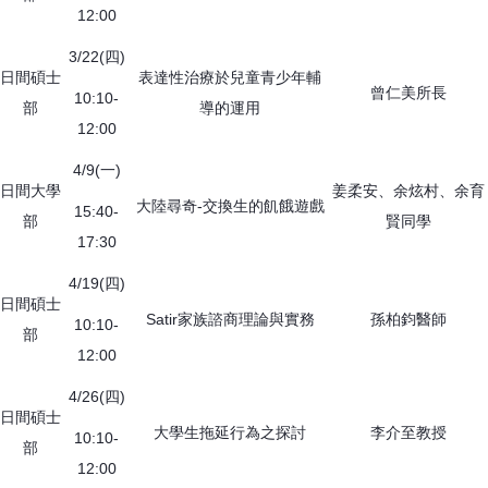
12:00
3/22(四)
日間碩士
表達性治療於兒童青少年輔
曾仁美所長
10:10-
部
導的運用
12:00
4/9(一)
日間大學
姜柔安、余炫村、余育
大陸尋奇-交換生的飢餓遊戲
15:40-
部
賢同學
17:30
4/19(四)
日間碩士
Satir家族諮商理論與實務
孫柏鈞醫師
10:10-
部
12:00
4/26(四)
日間碩士
大學生拖延行為之探討
李介至教授
10:10-
部
12:00