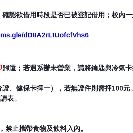
，確認欲借用時段是否已被登記借用；校內一
orms.gle/dD8A2rLtUofcfVhs6
即
歸還；若遇系辦未營業，請將鑰匙與冷氣卡
證、健保卡擇一），若無證件則需押100元
申請表。
器，禁止攜帶食物及飲料入內。