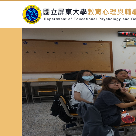
跳
到
主
要
內
容
區