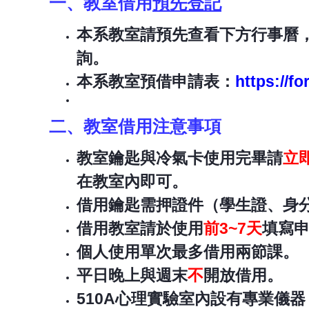
一、教室借用
預先登記
本系教室請預先查看下方行事曆
詢。
本系教室預借申請表：
https://f
二、教室借用注意事項
教室鑰匙與冷氣卡使用完畢請
立
在教室內即可。
借用鑰匙需押證件（學生證、身分
借用教室請於使用
前3~7天
填寫
個人使用單次最多借用兩節課。
平日晚上與週末
不
開放借用。
510A心理實驗室內設有專業儀