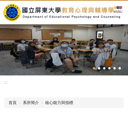
跳
到
主
要
內
容
區
:::
首頁
系所簡介
核心能力與指標