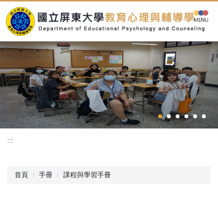
跳
到
主
要
內
容
區
:::
首頁
手冊
課程與學習手冊