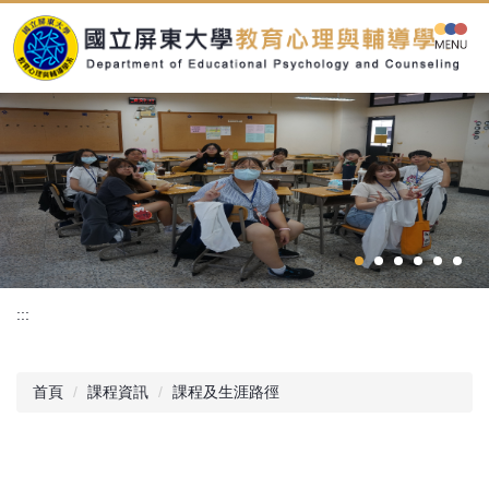
跳
到
主
要
內
容
區
:::
首頁
課程資訊
課程及生涯路徑