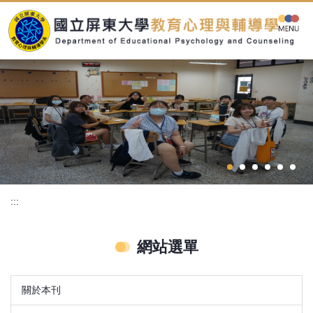
跳
到
主
要
內
容
區
:::
網站選單
關於本刊