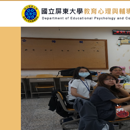
跳
到
主
要
內
容
區