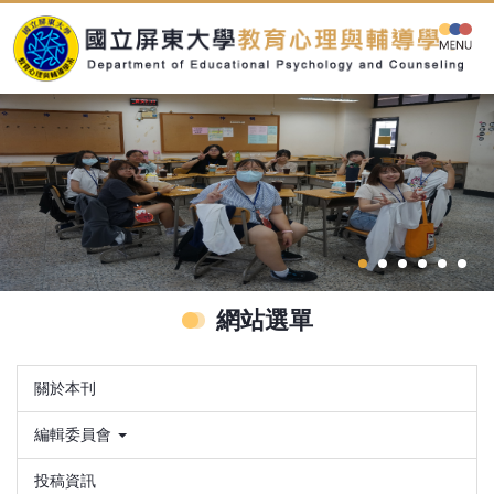
跳
到
主
要
內
容
區
網站選單
關於本刊
編輯委員會
投稿資訊