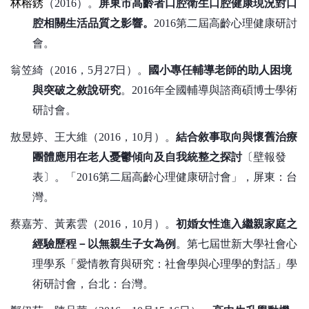
林榕銹
（
2016
）。
屏東市高齡者口腔衛生口腔健康現況對口
腔相關生活品質之影響。
2016
第二屆高齡心理健康研討
會。
翁笠綺（
2016
，
5
月
27
日）。
國小專任輔導老師的助人困境
與突破之敘說研究
。
2016
年全國輔導與諮商碩博士學術
研討會。
敖昱婷、王大維（
2016
，
10
月）。
結合敘事取向與懷舊治療
團體應用在老人憂鬱傾向及自我統整之探討
〔壁報發
表〕。「
2016
第二屆高齡心理健康研討會」，屏東：台
灣。
蔡嘉芳、黃素雲（
2016
，
10
月）。
初婚女性進入繼親家庭之
經驗歷程－以無親生子女為例
。第七屆世新大學社會心
理學系「愛情教育與研究：社會學與心理學的對話」學
術研討會，台北：台灣。