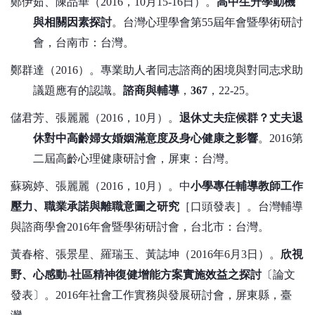
鄭伊茹、陳品華（
2016
，
10
月
15-16
日）。
高中生升學動機
與相關因素探討
。台灣心理學會第
55
屆年會暨學術研討
會，台南市：台灣。
鄭群達（
2016
）。專業助人者同志諮商的困境與對同志求助
議題應有的認識。
諮商與輔導
，
367
，
22-25
。
儲君芳、張麗麗（
2016
，
10
月）。
退休丈夫症候群？丈夫退
休對中高齡婦女婚姻滿意度及身心健康之影響
。
2016
第
二屆高齡心理健康研討會，屏東：台灣。
蘇琬婷、張麗麗（
2016
，
10
月）。中
小學專任輔導教師工作
壓力、職業承諾與離職意圖之研究
［口頭發表］。台灣輔導
與諮商學會
2016
年會暨學術研討會，台北市：台灣。
黃春榕、張景星、羅瑞玉、黃誌坤（2016年6月3日）。
欣視
野、心感動-社區精神復健增能方案實施效益之探討
〔論文
發表〕。2016年社會工作實務與發展研討會，屏東縣，臺