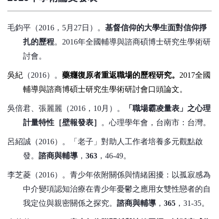
毛鈞平（
2016
，
5
月
27
日）。
基督信仰的大學生面對信仰掙
扎的歷程
。
2016
年全國輔導與諮商碩博士研究生學術研
討會。
吳紀
（
2016
）。
藥癮復原者重返職場的歷程研究。
2017
全國
輔導與諮商博碩士研究生學術研討會口頭論文。
吳倍君、張麗麗（
2016
，
10
月）。
「職場霸凌量表」之心理
計量特性［壁報發表］
。心理學年會，台南市：台灣。
呂紹誠（
2016
）。「老子」對助人工作者培養多元觀點啟
發。
諮商與輔導
，
363
，
46-49
。
李芝菱（
2016
）。青少年依附關係與情緒困擾：以孤寂感為
中介變項認知治療在青少年憂鬱之應用女雙性戀者的自
我定位與親密關係之探究。
諮商與輔導
，
365
，
31-35
。