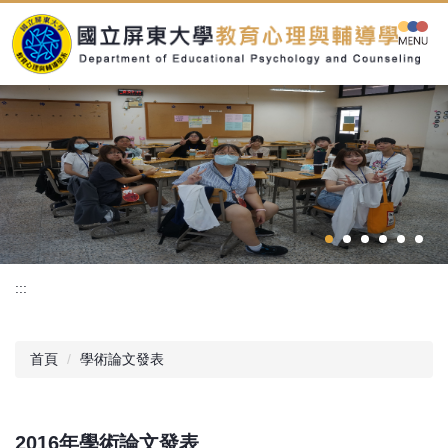
跳
到
主
要
內
容
區
:::
首頁
學術論文發表
2016年學術論文發表