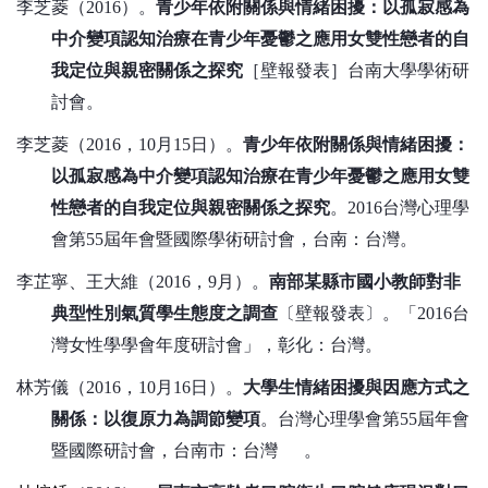
李芝菱（
2016
）。
青少年依附關係與情緒困擾：以孤寂感為
中介變項認知治療在青少年憂鬱之應用女雙性戀者的自
我定位與親密關係之探究
［壁報發表］台南大學學術研
討會。
李芝菱（
2016
，
10
月
15
日）。
青少年依附關係與情緒困擾：
以孤寂感為中介變項認知治療在青少年憂鬱之應用女雙
性戀者的自我定位與親密關係之探究
。
2016
台灣心理學
會第
55
屆年會暨國際學術研討會，台南：台灣。
李芷寧、王大維（
2016
，
9
月）。
南部某縣市國小教師對非
典型性別氣質學生態度之調查
〔壁報發表〕。「
2016
台
灣女性學學會年度研討會」，彰化：台灣。
林芳儀（
2016
，
10
月
16
日）。
大學生情緒困擾與因應方式之
關係：以復原力為調節變項
。台灣心理學會第
55
屆年會
暨國際研討會，台南市：台灣 。