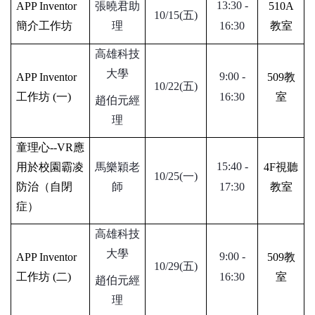
13:30 -
APP Inventor
張曉君助
510A
10/15(
五
)
簡介工作坊
理
16:30
教室
高雄科技
大學
9:00 -
APP Inventor
509
教
10/22(
五
)
工作坊
(
一
)
16:30
室
趙伯元經
理
童理心
--VR
應
15:40 -
用於校園霸凌
馬樂穎老
4F
視聽
10/25(
一
)
防治（自閉
師
17:30
教室
症）
高雄科技
大學
9:00 -
APP Inventor
509
教
10/29(
五
)
工作坊
(
二
)
16:30
室
趙伯元經
理