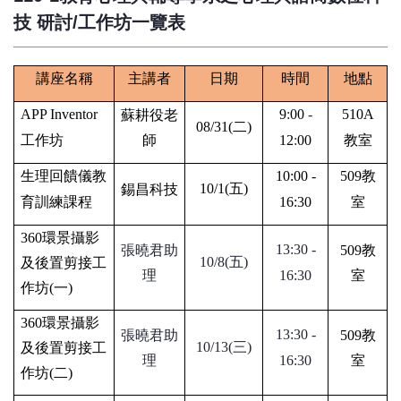
技 研討/工作坊一覽表
講座名稱
主講者
日期
時間
地點
APP Inventor
9
:
00
-
510A
蘇耕役老
08/31(
二
)
工作坊
師
12
:
00
教室
生理回饋儀教
10:00 -
509
教
10/1(
五
)
錫昌科技
育訓練課程
16:30
室
360
環景攝影
13:30 -
張曉君助
509
教
10/8(
五
)
及後置剪接工
理
16:30
室
作坊
(
一
)
360
環景攝影
13:30 -
張曉君助
509
教
10/13(
三
)
及後置剪接工
理
16:30
室
作坊
(
二
)