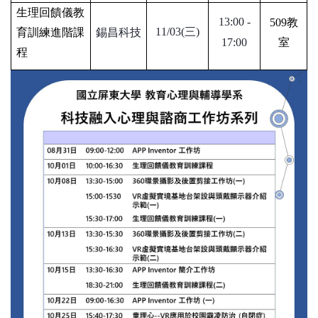
生理回饋儀教
13:00 -
509
教
11/03(
三
)
育訓練進階課
錫昌科技
17:00
室
程