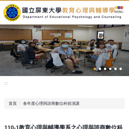
跳
到
主
要
內
容
區
:::
首頁
各年度心理與諮商數位科技演講
110-1教育心理與輔導學系之心理與諮商數位科