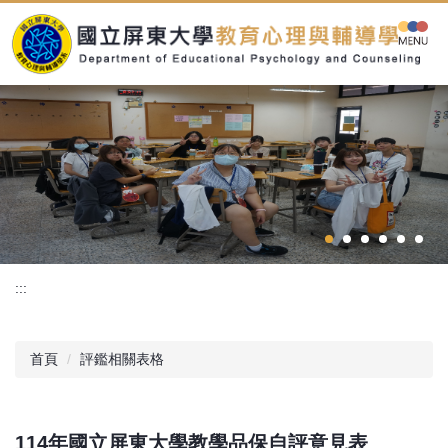
跳
到
主
要
內
容
區
:::
首頁
評鑑相關表格
114年國立屏東大學教學品保自評意見表