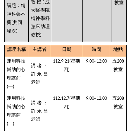
教授
成
(
教室
講題：精
大醫學院
神科藥不
精神學科
藥
共同
(
臨床助理
場次
)
教授
)
講座名稱
主講者
日期
時間
地點
運用科技
星期
五
112.9.21(
9:00~12:00
208
講者：
輔助的心
四
教室
)
許永昌
理諮商
老師
一
(
)
運用科技
星期
五
112.12.7(
9:00~12:00
208
講者：
輔助的心
四
教室
)
許永昌
理諮商
老師
二
(
)