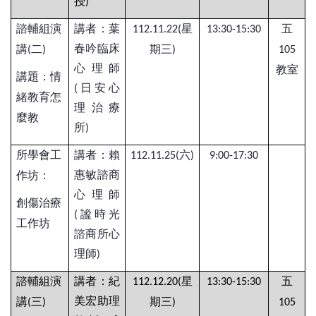
授
)
諮輔組演
講者：葉
星
五
112.11.22(
13:30-15:30
春吟臨床
講
二
期三
(
)
)
105
心理師
教室
講題：情
日安心
(
緒教育怎
理治療
麼教
所
)
所學會工
講者：賴
六
112.11.25(
)
9:00-17:30
惠敏諮商
作坊：
心理師
創傷治療
謐時光
(
工作坊
諮商所心
理師
)
諮輔組演
講者：紀
星
五
112.12.20(
13:30-15:30
美宏助理
講
三
期三
(
)
)
105