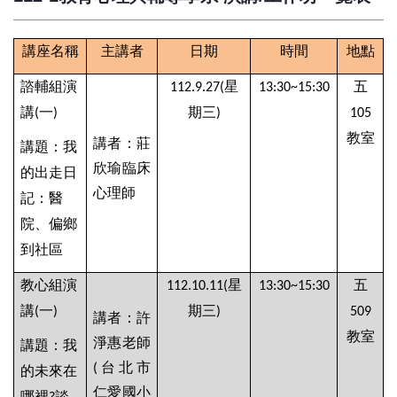
講座名稱
主講者
日期
時間
地點
諮輔組演
星
五
112.9.27(
13:30~15:30
講
一
期三
(
)
)
105
教室
講者：莊
講題：我
欣瑜臨床
的出走日
心理師
記：醫
院、偏鄉
到社區
教心組演
星
五
112.10.11(
13:30~15:30
講
一
期三
(
)
)
509
講者：許
教室
淨惠老師
講題：我
台北市
(
的未來在
仁愛國小
哪裡
談