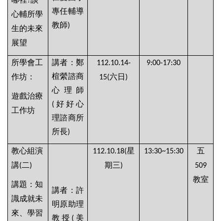
?
專任輔導
心輔所學
教師
)
生的未來
展望
所學會工
講者：鄭
112.10.14-
9:00-17:30
楦縈諮商
作坊：
六日
15(
)
心理師
遊戲治療
好好心
(
工作坊
理諮商所
所長
)
教心組演
星
五
112.10.18(
13:30~15:30
講
二
期三
(
)
)
509
教室
講題：知
講者：許
識成就未
明原助理
來、學習
教授
美
(