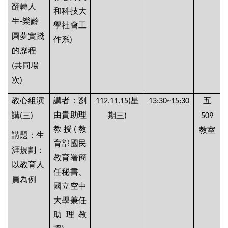
翻轉人
和科技大
生
樂齡
-
學社會工
圓夢實踐
作系
)
的歷程
共同場
(
次
)
教心組演
講者：劉
星
五
112.11.15(
13:30~15:30
由貴助理
講
三
期三
(
)
)
509
教授
教
(
教室
講題：生
育部國民
涯規劃：
教育署簡
以教育人
任秘書、
員為例
國立空中
大學兼任
助理教