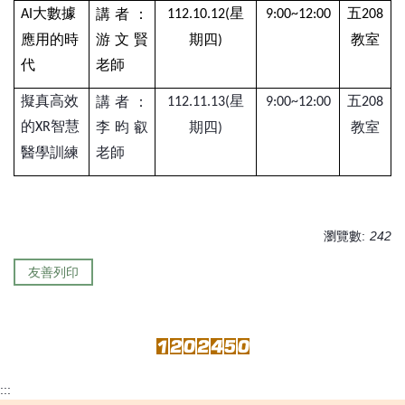
大數據
星
五
講者：
AI
112.10.12(
9:00~12:00
208
應用的時
游文賢
期四
教室
)
代
老師
擬真高效
星
五
講者：
112.11.13(
9:00~12:00
208
的
智慧
李昀叡
期四
教室
XR
)
醫學訓練
老師
瀏覽數:
242
友善列印
:::