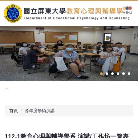
跳
到
主
要
內
容
區
:::
首頁
各年度學術演講
112-1教育心理與輔導學系 演講/工作坊一覽表