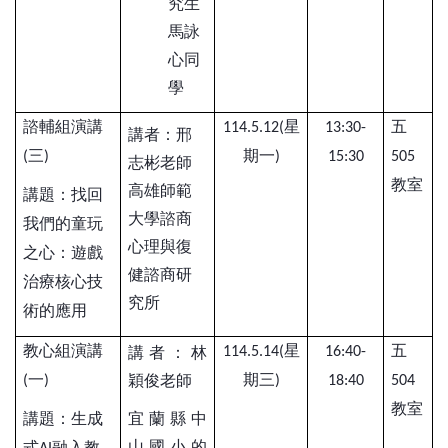
究生
馬詠
心同
學
諮輔組演講
星
五
114.5.12(
13:30-
講者：邢
三
期一
(
)
)
15:30
505
志彬老師
教室
高雄師範
講題：找回
大學諮商
我們的童玩
心理與復
之心：遊戲
健諮商研
治療核心技
究所
術的應用
教心組演講
星
五
講者：林
114.5.14(
16:40-
一
期三
穎俊老師
(
)
)
18:40
504
教室
講題：生成
宜蘭縣中
山國小的
式
融入教