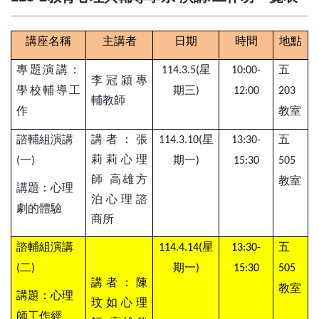
講座名稱
主講者
日期
時間
地點
專題演講：
星
五
114.3.5(
10:00-
李冠潁專
學校輔導工
期三
)
12:00
203
輔教師
作
教室
諮輔組演講
講者：張
星
五
114.3.10(
13:30-
莉莉心理
一
期一
(
)
)
15:30
505
師
高雄方
教室
講題：心理
泊心理諮
劇的體驗
商所
諮輔組演講
星
五
114.4.14(
13:30-
二
期一
(
)
)
15:30
505
講者：陳
教室
講題：心理
玟如心理
師工作經