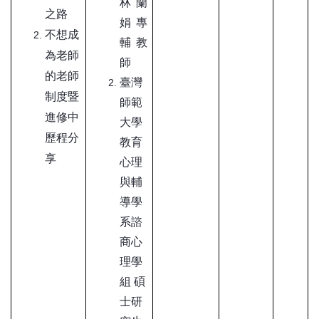
林蘭
之路
娟專
不想成
輔教
為老師
師
的老師
臺灣
制度暨
師範
進修中
大學
歷程分
教育
享
心理
與輔
導學
系諮
商心
理學
組
碩
士研