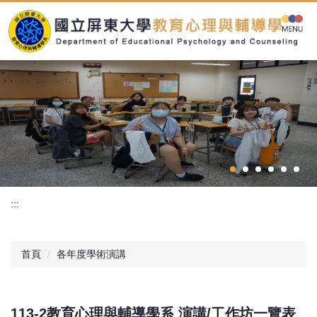
跳
到
主
要
內
容
區
:::
首頁
各年度學術演講
113-2教育心理與輔導學系 演講/工作坊一覽表