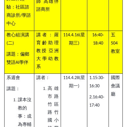
師
高雄伴
驗：社區諮
諮商所
商診所
學諮
/
中心
教心組演講
講者：羅
星
五
114.4.16(
16:40-
育齡助理
二
期三
(
)
)
18:40
504
教授
亞洲
教室
講題：偏鄉
大學幼教
雙語
學伴
AI
系
系週會
講者：
星
國際
114.4.28(
1.15:30-
期一
會議
)
16:30
高雄
講題：
廳
市路
2.16:40-
課本沒
竹區
17:40
教的
路竹
事：成
國小
為專輔