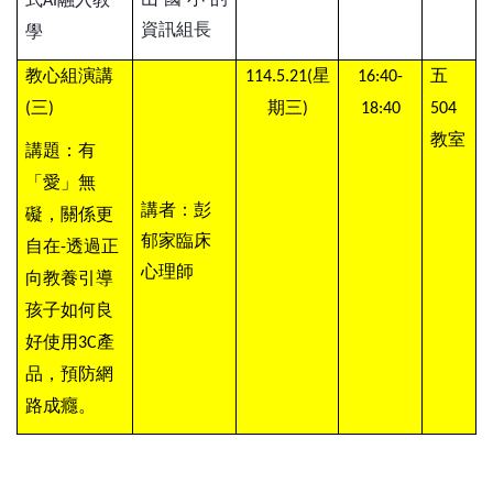
AI
資訊組長
學
教心組演講
星
五
114.5.21(
16:40-
三
期三
(
)
)
18:40
504
教室
講題：有
「愛」無
講者：彭
礙，關係更
郁家臨床
自在
透過正
-
心理師
向教養引導
孩子如何良
好使用
產
3C
品，預防網
路成癮。