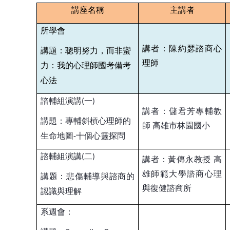
講座名稱
主講者
所學會
講者：陳約瑟諮商心
講題：聰明努力，而非蠻
理師
力：我的心理師國考備考
心法
諮輔組演講
一
(
)
講者：儲君芳專輔教
講題：專輔斜槓心理師的
師
高雄市林園國小
生命地圖
十個心靈探問
-
諮輔組演講
二
(
)
講者：黃傳永教授
高
雄師範大學諮商心理
講題：悲傷輔導與諮商的
與復健諮商所
認識與理解
系週會：