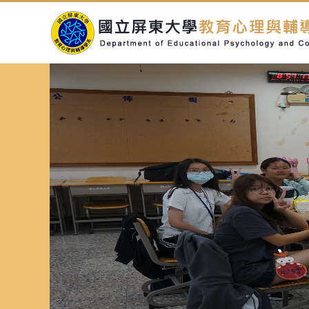
跳
到
主
要
內
容
區