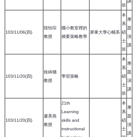
講
班
本
專
系
陸怡琮
國小教室裡的
題
103/11/06(四)
屏東大學心輔系
碩
教授
摘要策略教學
演
士
講
班
本
專
系
徐綺穗
題
103/11/20(四)
學習策略
碩
教授
演
士
講
班
21th
本
專
Learning
系
盧美燕
題
103/11/20(四)
skills and
碩
教授
演
instructional
士
講