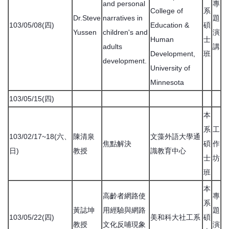
and personal
專
College of
系
Dr.Steve
narratives in
題
103/05/08(四)
Education &
碩
Yussen
children's and
演
Human
士
adults
講
Development,
班
development.
University of
Minnesota
103/05/15(四)
本
系
工
103/02/17~18(六、
陳清泉
文藻外語大學通
焦點解決
碩
作
日)
教授
識教育中心
士
坊
班
本
高齡者網路使
專
系
黃誌坤
用經驗與網路
題
103/05/22(四)
美和科大社工系
碩
教授
文化反哺現象
演