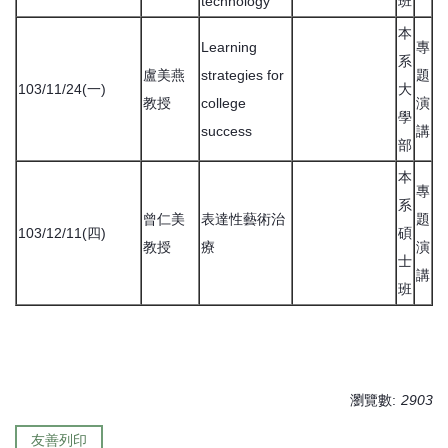
technology
班
本
Learning
專
系
盧美燕
strategies for
題
103/11/24(一)
大
教授
college
演
學
success
講
部
本
專
系
曾仁美
表達性藝術治
題
103/12/11(四)
碩
教授
療
演
士
講
班
瀏覽數:
2903
友善列印