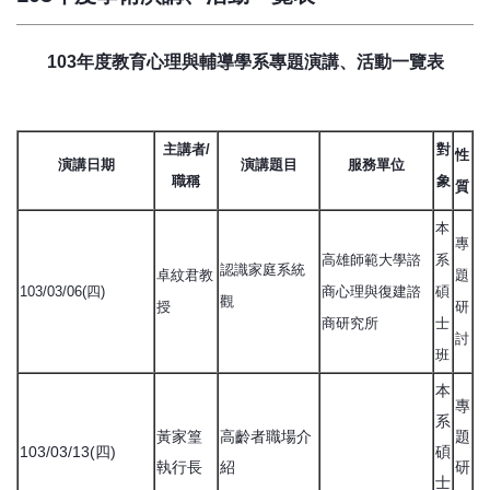
103年度教育心理與輔導學系專題演講、活動一覽表
主講者/
對
性
演講日期
演講題目
服務單位
職稱
象
質
本
專
高雄師範大學諮
系
認識家庭系統
卓紋君教
題
103/03/06(四)
商心理與復建諮
碩
觀
授
研
商研究所
士
討
班
本
專
系
黃家篁
高齡者職場介
題
103/03/13(四)
碩
執行長
紹
研
士