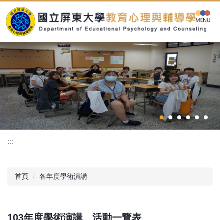
跳
到
主
要
內
容
區
:::
首頁
各年度學術演講
103年度學術演講、活動一覽表