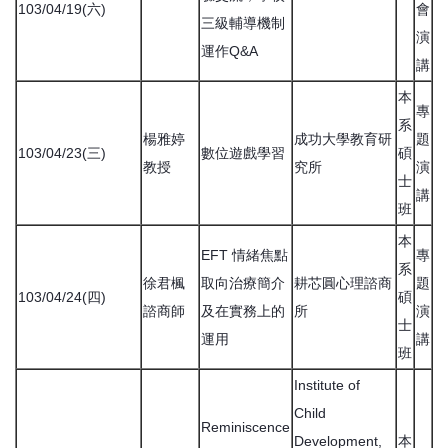
103/04/19(六)
會
三級輔導機制
演
運作Q&A
講
本
專
系
楊雅婷
成功大學教育研
題
103/04/23(三)
數位遊戲學習
碩
教授
究所
演
士
講
班
本
EFT 情緒焦點
專
系
徐君楓
取向治療簡介
耕芯圓心理諮商
題
103/04/24(四)
碩
諮商師
及在實務上的
所
演
士
運用
講
班
Institute of
Child
Reminiscence
Development,
本