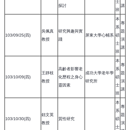
士
探討
講
班
本
專
系
吳佩真
研究興趣與實
題
103/09/25(四)
屏東大學心輔系
碩
教授
踐
演
士
講
班
本
專
高齡者影響老
系
王靜枝
成功大學老年學
題
103/10/09(四)
化歷程之身心
碩
教授
研究所
演
靈因素
士
講
班
本
專
系
鈕文英
題
103/10/30(四)
質性研究
碩
教授
演
士