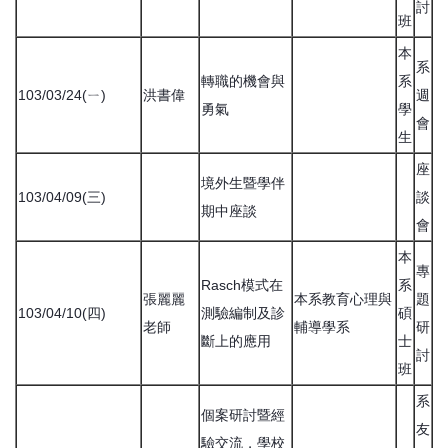
討
班
本
系
轉職的機會與
系
103/03/24(ㄧ)
洪書偉
週
勇氣
學
會
生
座
境外生暨學伴
103/04/09(三)
談
期中座談
會
本
專
Rasch模式在
系
張麗麗
本系教育心理與
題
103/04/10(四)
測驗編制及診
碩
老師
輔導學系
研
斷上的應用
士
討
班
系
個案研討暨經
友
驗交流，學校