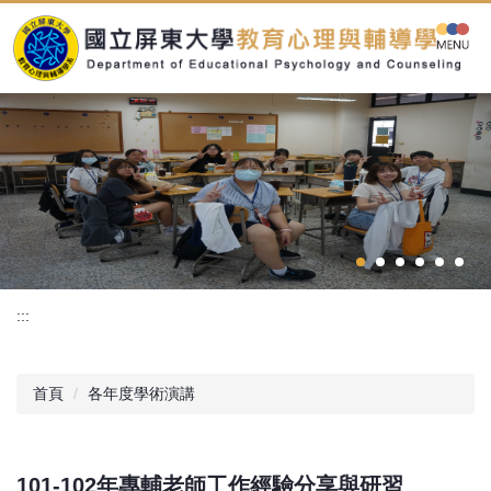
跳
到
主
要
內
容
區
:::
首頁
各年度學術演講
101-102年專輔老師工作經驗分享與研習