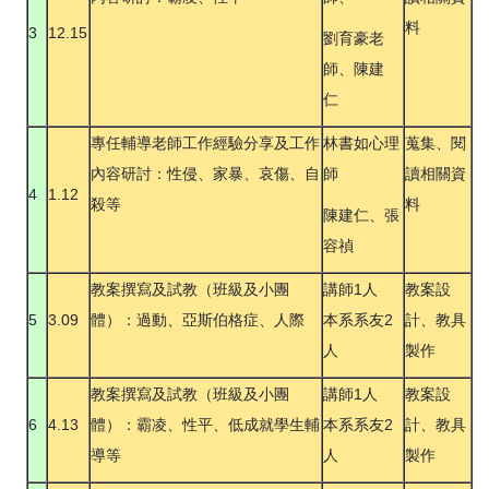
料
3
12.15
劉育豪老
師、陳建
仁
專任輔導老師工作經驗分享及工作
林書如心理
蒐集、閱
內容研討：性侵、家暴、哀傷、自
師
讀相關資
4
1.12
殺等
料
陳建仁、張
容禎
教案撰寫及試教（班級及小團
講師1人
教案設
5
3.09
體）：過動、亞斯伯格症、人際
本系系友2
計、教具
人
製作
教案撰寫及試教（班級及小團
講師1人
教案設
6
4.13
體）：霸凌、性平、低成就學生輔
本系系友2
計、教具
導等
人
製作