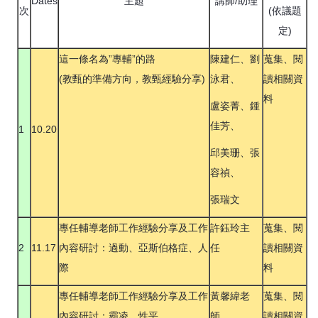
Dates
主題
講師/助理
次
(依議題
定)
這一條名為”專輔”的路
陳建仁、劉
蒐集、閱
(教甄的準備方向，教甄經驗分享)
泳君、
讀相關資
料
盧姿菁、鍾
佳芳、
1
10.20
邱美珊、張
容禎、
張瑞文
專任輔導老師工作經驗分享及工作
許鈺玲主
蒐集、閱
2
11.17
內容研討：過動、亞斯伯格症、人
任
讀相關資
際
料
專任輔導老師工作經驗分享及工作
黃馨緯老
蒐集、閱
內容研討：霸凌、性平
師、
讀相關資