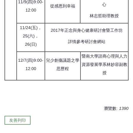
11/9(四)9:00-
心
從感恩到幸福
12:00
林志哲助理教授
11/24(五)，
2017年正念與身心健康研討會暨工作坊
25(六)，
詳情參考研討會網站
26(日)
暨南大學諮商心理與人力
12/7(四)9:00-
兒少創傷議題之學
資源發展學系林妙容副教
12:00
思歷程
授
瀏覽數:
1390
友善列印