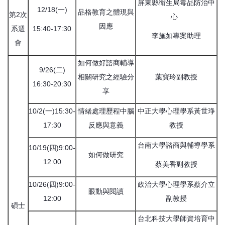
屏東縣衛生局毒品防治中
12/18(一)
品格教育之體現與
第2次
心
因應
系週
15:40-17:30
李施如專案助理
會
如何做好諮商輔導
9/26(二)
相關研究之經驗分
葉寶玲副教授
16:30-20:30
享
10/2(一)15:30-
情緒處理歷程中腦
中正大學心理學系黃世琤
17:30
反應與意義
教授
台南大學諮商與輔導學系
10/19(四)9:00-
如何做研究
12:00
蔡美香副教授
10/26(四)9:00-
政治大學心理學系蔡介立
眼動與閱讀
12:00
副教授
碩士
台北科技大學師資培育中