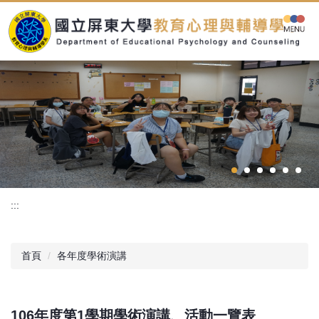
跳
到
主
要
內
容
區
:::
首頁
各年度學術演講
106年度第1學期學術演講、活動一覽表