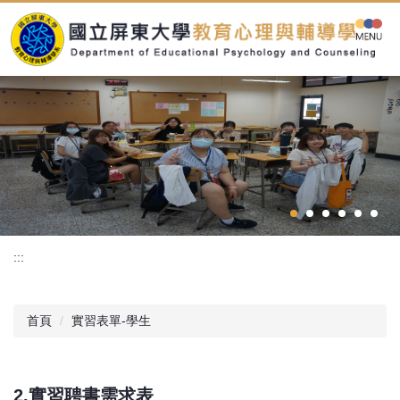
跳
到
主
要
內
容
區
:::
首頁
實習表單-學生
2.實習聘書需求表