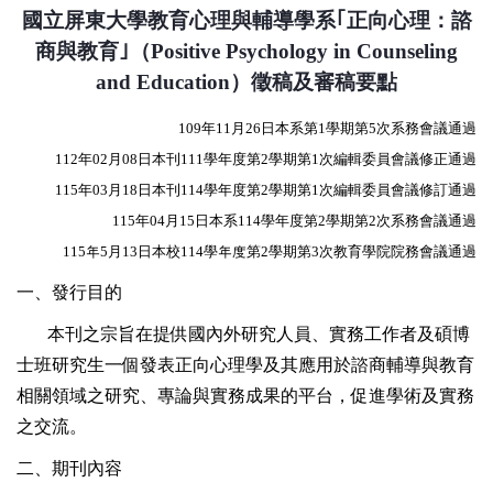
國立屏東大學教育心理與輔導學系｢正向心理：諮
商與教育｣（
Positive Psychology in Counseling
and Education
）徵稿及審稿要點
109
年
11
月
26
日本系第
1
學期第
5
次系務會議通過
112
年
02
月
08
日本刊
111
學年度第
2
學期第
1
次編輯委員會議修正通過
115
年
03
月
18
日本刊
114
學年度第
2
學期第
1
次編輯委員會議修訂通過
115
年
04
月
15
日本系
114
學年度第
2
學期第
2
次系務會議通過
115
年
5
月
13
日本校
114
學年度第
2
學期第
3
次教育學院院務會議通過
一、發行目的
本刊之宗旨在提供國內外研究人員、實務工作者及碩博
士班研究生一個發表正向心理學及其應用於諮商輔導與教育
相關領域之研究、專論與實務成果的平台，促進學術及實務
之交流。
二、期刊內容