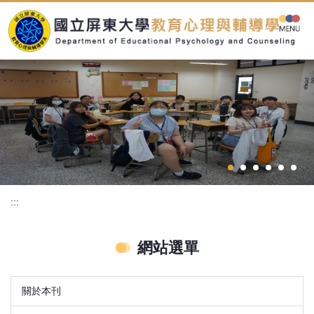
跳
到
主
要
內
容
區
:::
網站選單
關於本刊