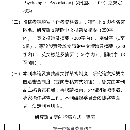
Psychological Association
）第七版（
2019
）之規定
撰寫。
（二）投稿者請填寫『作者資料表』，稿件正文與檔名需
匿名。研究論文請附中文標題及摘要（
350
字
內）、英文標題及摘要（
200
字內）、關鍵字（
3
至
5
個）。專論與實務論文請附中文標題及摘要（
250
字內）、英文標題及摘要（
150
字內）、關鍵字（
3
至
5
個）。
（三）本刊專論及實務論文採單審制度、研究論文採雙向
匿名審查制度（雙向審稿方式如後），皆先由本刊
副主編負責初審，再聘請校內、外相關領域學者、
專家擔任審查工作。本刊編輯委員會依據審查意
見，決定刊登與否。
研究論文雙向審稿方式一覽表
第一位審查委員結果