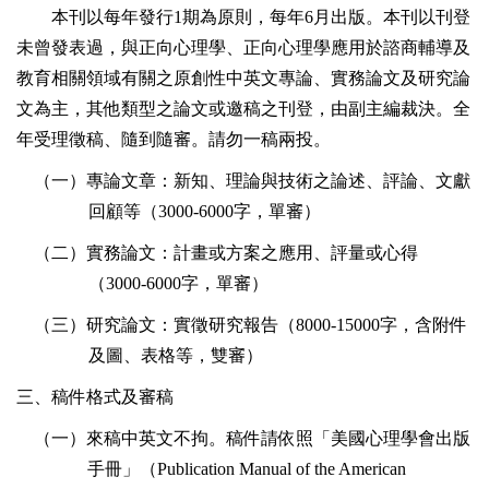
本刊以每年發行
1
期為原則，每年
6
月出版。本刊以刊登
未曾發表過，與正向心理學、正向心理學應用於諮商輔導及
教育相關領域有關之原創性中英文專論、實務論文及研究論
文為主，其他類型之論文或邀稿之刊登，由副主編裁決。全
年受理徵稿、隨到隨審。請勿一稿兩投。
（一）專論文章：新知、理論與技術之論述、評論、文獻
回顧等（
3000-6000
字，單審）
（二）實務論文：計畫或方案之應用、評量或心得
（
3000-6000
字，單審）
（三）研究論文：實徵研究報告（
8000-15000
字，含附件
及圖、表格等，雙審）
三、稿件格式及審稿
（一）來稿中英文不拘。稿件請依照「美國心理學會出版
手冊」（
Publication Manual of the American