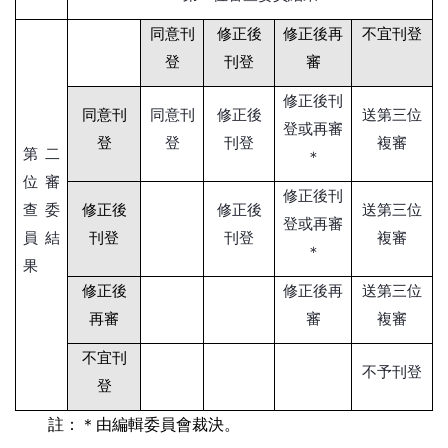
同意刊
修正後
修正後再
不宜刊登
登
刊登
審
修正後刊
同意刊
同意刊
修正後
送第三位
登或再審
登
登
刊登
複審
第二
＊
位審
修正後刊
查委
修正後
修正後
送第三位
登或再審
員結
刊登
刊登
複審
＊
果
修正後
修正後再
送第三位
再審
審
複審
不宜刊
不予刊登
登
註：＊由編輯委員會裁決。