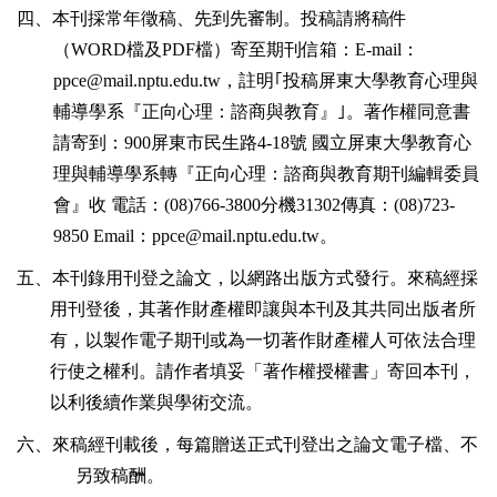
四、本刊採常年徵稿、先到先審制。投稿請將稿件
（
WORD
檔及
PDF
檔）寄至期刊信箱：
E-mail
：
ppce@mail.nptu.edu.tw
，註明｢投稿屏東大學教育心理與
輔導學系『正向心理：諮商與教育』｣。著作權同意書
請寄到：
900
屏東市民生路
4-18
號
國立屏東大學教育心
理與輔導學系轉『正向心理：諮商與教育期刊編輯委員
會』收
電話：
(08)766-3800
分機
31302
傳真：
(08)723-
9850 Email
：
ppce@mail.nptu.edu.tw
。
五、本刊錄用刊登之論文，以網路出版方式發行。來稿經採
用刊登後，其著作財產權即讓與本刊及其共同出版者所
有，以製作電子期刊或為一切著作財產權人可依法合理
行使之權利。請作者填妥「著作權授權書」寄回本刊，
以利後續作業與學術交流。
六、來稿經刊載後，每篇贈送正式刊登出之論文電子檔、不
另致稿酬。