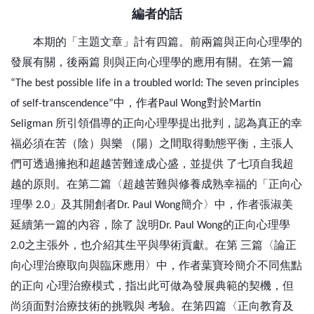
編者的話
本期的「主題文章」計有四篇。前兩篇與正向心理學的
發展有關，後兩篇
則與正向心理學的應用有關。在第一篇
“The best possible life in a troubled world: The seven principles
中，作者
對於
of self-transcendence”
Paul Wong
Martin
所引領倡導的正向心理學提出批判，認為真正的幸
Seligman
福必須在苦（陰）與樂
（陽）之間取得動態平衡，主張人
們可透過擁抱和超越苦難達成心盛，並提供
了七項自我超
越的原則。在第二篇〈超越苦難與修養成熟幸福的「正向心
理學
」及其開創者
簡介〉中，作者張淑美
2.0
Dr. Paul Wong
延續第一篇的內容，除了
說明
的正向心理學
Dr. Paul Wong
之主張外，也介紹其生平與學術貢獻。在第
三篇〈論正
2.0
向心理治療取向與臨床應用〉中，作者葉寶玲簡介不同焦點
的正向
心理治療模式，指出此可做為發展典範的契機，但
尚須面對治療技術的挑戰與
考驗。在第四篇〈正向教育及