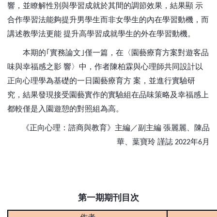
響，並瞭解性別與學習成就於其間的調節效果，結果顯
示
合作學習法能夠提升男學生而非女學生的內在學習動機，而
講述教學法更能
提升高學習成就學生的外在學習動機。
本期的｢實務論文｣僅一篇，在〈園藝療育方案對遊客品
味與幸福感之影
響〉中，作者陳柏霖與心理師共同設計以
正向心理學為基礎的一日園藝療育方
案，並進行實驗研
究，結果發現接受園藝實作的實驗組在品味策略及幸福感上
都較僅是入園遊憩的對照組為高。
《正向心理：諮商與教育》主編／副主編
張麗麗、陳品
華、葉寶玲
謹誌
年
月
2022
6
第一期期刊目次