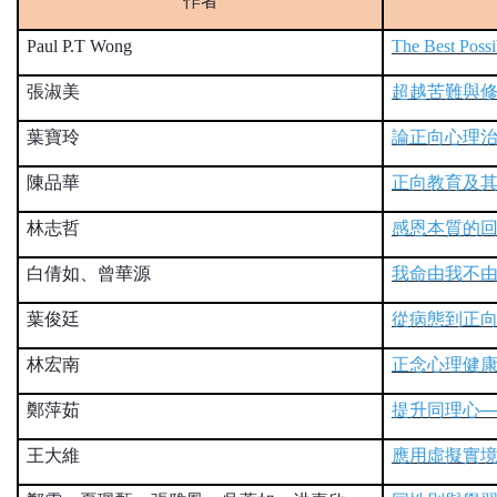
作者
Paul P.T Wong
The Best Possi
張淑美
超越苦難與
葉寶玲
論正向心理
陳品華
正向教育及
林志哲
感恩本質的
白倩如、曾華源
我命由我不
葉俊廷
從病態到正
林宏南
正念心理健
鄭萍茹
提升同理心
─
王大維
應用虛擬實