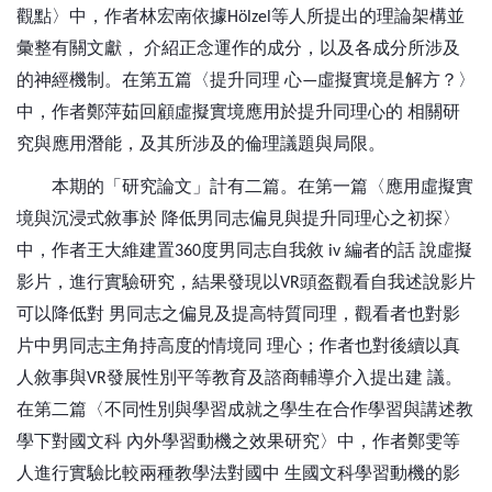
觀點〉中，作者林宏南依據
等人所提出的理論架構並
Hölzel
彙整有關文獻，
介紹正念運作的成分，以及各成分所涉及
的神經機制。在第五篇〈提升同理
心
虛擬實境是解方？〉
—
中，作者鄭萍茹回顧虛擬實境應用於提升同理心的
相關研
究與應用潛能，及其所涉及的倫理議題與局限。
本期的「研究論文」計有二篇。在第一篇〈應用虛擬實
境與沉浸式敘事於
降低男同志偏見與提升同理心之初探〉
中，作者王大維建置
度男同志自我敘
編者的話
說虛擬
360
iv
影片，進行實驗研究，結果發現以
頭盔觀看自我述說影片
VR
可以降低對
男同志之偏見及提高特質同理，觀看者也對影
片中男同志主角持高度的情境同
理心；作者也對後續以真
人敘事與
發展性別平等教育及諮商輔導介入提出建
議。
VR
在第二篇〈不同性別與學習成就之學生在合作學習與講述教
學下對國文科
內外學習動機之效果研究〉中，作者鄭雯等
人進行實驗比較兩種教學法對國中
生國文科學習動機的影