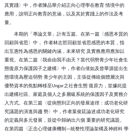
其實踐〉中，作者陳品華介紹正向心理學在教育
情境中的
應用，說明正向教育的意涵，以及其於實踐上的作法及考
量。
本期的「專論文章」計有五篇。在第一篇〈感恩本質的
回顧與省思〉中，
作者林志哲回顧並省思感恩的本質，指
出互惠性為感恩的關鍵內涵，未來研究
及實務應用應加以
重視。在第二篇〈我命由我不由天？當代弱勢青少年社會生
態復原力保護因子之建構〉中，作者白倩如及曾華源提出生
態環境為壓迫弱勢
青少年的主因，主張從傳統個體層次與
優勢資本的焦點轉移至
之社會生態
復原力，並據此提
Ungar
出建構社區、家庭及個人之多層級系統的保護因子及實務介
入方式。在第三篇〈從病態到正向的發展途徑：成功老化研
究議題的演進與趨
勢〉中，作者葉俊廷論述成功老化研究
的定義與多元發展，並從中歸納出六個
重要的研究議題。
在第四篇〈正念心理健康機制
統整性理論架構及神經科
學
—