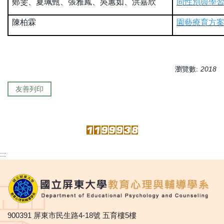
鄭雯、夏珮甄、張雅鳳、吳蕙如、洪嘉欣
同性別與學
陳柏霖
園藝療育方
瀏覽數:
2018
友善列印
:::
900391 屏東市民生路4-18號 五育樓5樓