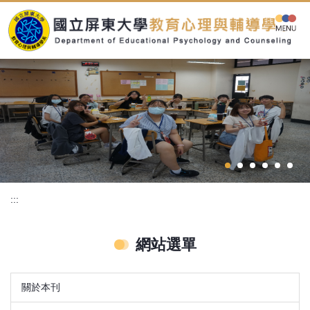
跳
到
主
要
內
容
區
:::
網站選單
關於本刊