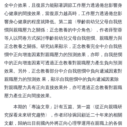
全中介效果，且復原力能顯著調節工作壓力透過倦怠影響身
心健康的間接效果，當復原力越高時，工作壓力透過倦怠影
響身心健康的程度就降低。第二篇〈學齡前幼兒父母自我慈
憫與親職壓力之關係：正念教養的中介角色〉，作者薛聖蓉
等人以問卷方式探討學齡前幼兒父母自我慈憫、親職壓力與
正念教養之關係。研究結果顯示，正念教養完全中介自我慈
憫中正向增進因素對親職壓力的預測效果，亦即，自我慈憫
中的正向增進因素可透過正念教養對親職壓力產生負向預測
效果。另外，正念教養部分中介自我慈憫中負向遞減因素對
親職壓力的預測效 果，顯示自我慈憫中的負向遞減因素除
對親職壓力具有正向直接效果外，亦可透過正念教養對親職
壓力產生正向間接效果。
本期的「專論文章」計有五篇。第一篇〈從正向親職研
究探看未來研究趨勢〉，作者邱珍琬回顧近二十年來的相關
文獻，歸納出目前國內外將正向心理學運用在親職上的各個