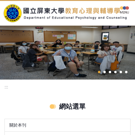
跳
到
主
要
內
容
區
:::
網站選單
關於本刊