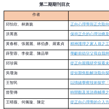
第二期期刊目次
作者
邱怡欣、林旖旎
正向心理學與正念取
洪菁惠
保持正念的心理治療
黃春榕、張麗麗、林伯彥、羅素貞
精神護理之家人員之
薛聖蓉、李俊霆、陳品華
學齡前幼兒父母自我
邱珍琬
從正向親職研究探看
吳瓊洳
從短期焦點解決取向探
王智民
以情緒覺察技術探究
曾聖傳
時間觀及其諮商輔導
王晴薇、何佩璇、陳定
從正向心理學的介入