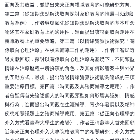
面向及其效益，並提出未來正向親職教育的可能研究方向。
第二篇〈從短期焦點解決取向探討家庭教育的推展─以親職
教育為例〉，作者吳瓊洳先從短期焦點解決取向的基本理念
論述其在家庭教育上的適用性，進而提出該諮商取向運用在
親職教養上的重要策略。第三篇〈以情緒覺察技術探究「關
係取向心理治療」在校園輔導工作的運用〉，作者王智民透
過文獻回顧，探討以關係取向心理治療為基礎下，不同類型
情緒在治療歷程中所扮演的角色，及其如何影響案主與外界
的互動方式，最後，提出透過情緒覺察技術能夠達成的三項
重要治療目標。第四篇〈時間觀及其諮商輔導之應用〉，作
者曾聖傳首先論述個人的時間觀類型如何影響其認知、情感
與行為，進而提出時間觀在生涯輔導、青少年發展以及精神
疾患相關議題上之諮商輔導應用。第五篇〈從正向心理學的
介入方式看臺灣大學生的改變〉，作者王晴薇等人首先回顧
近年來正向心理介入大專院校教育中的相關研究，介入方式