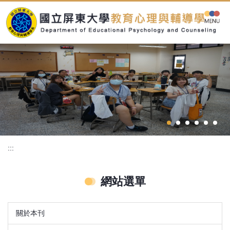
跳
到
主
要
內
容
區
:::
網站選單
關於本刊